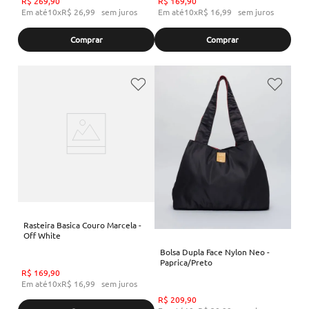
R$
269
,
90
R$
169
,
90
Em até
10
x
R$
26
,
99
sem juros
Em até
10
x
R$
16
,
99
sem juros
Comprar
Comprar
Rasteira Basica Couro Marcela -
Off White
Bolsa Dupla Face Nylon Neo -
Paprica/Preto
R$
169
,
90
Em até
10
x
R$
16
,
99
sem juros
R$
209
,
90