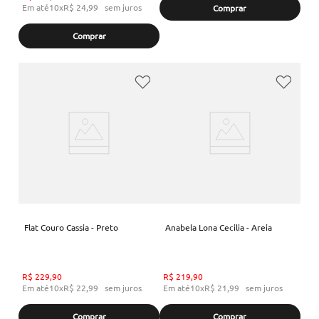
Em até
10
x
R$
24
,
99
sem juros
Comprar
Comprar
Flat Couro Cassia - Preto
Anabela Lona Cecilia - Areia
R$
229
,
90
R$
219
,
90
Em até
10
x
R$
22
,
99
sem juros
Em até
10
x
R$
21
,
99
sem juros
Comprar
Comprar