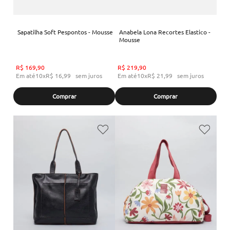
Sapatilha Soft Pespontos - Mousse
Anabela Lona Recortes Elastico -
Mousse
R$
169
,
90
R$
219
,
90
Em até
10
x
R$
16
,
99
sem juros
Em até
10
x
R$
21
,
99
sem juros
Comprar
Comprar