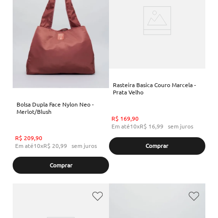
Rasteira Basica Couro Marcela -
Prata Velho
Bolsa Dupla Face Nylon Neo -
Merlot/Blush
R$
169
,
90
Em até
10
x
R$
16
,
99
sem juros
R$
209
,
90
Em até
10
x
R$
20
,
99
sem juros
Comprar
Comprar