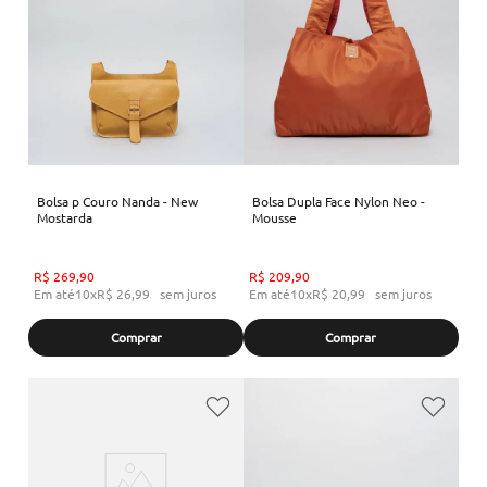
Bolsa p Couro Nanda - New
Bolsa Dupla Face Nylon Neo -
Mostarda
Mousse
R$
269
,
90
R$
209
,
90
Em até
10
x
R$
26
,
99
sem juros
Em até
10
x
R$
20
,
99
sem juros
Comprar
Comprar