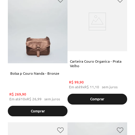
Carteira Couro Organica - Prata
Velho
Bolsa p Couro Nanda - Bronze
R$
99
,
90
Em até
9
x
R$
11
,
10
sem juros
R$
269
,
90
Em até
10
x
R$
26
,
99
sem juros
Comprar
Comprar