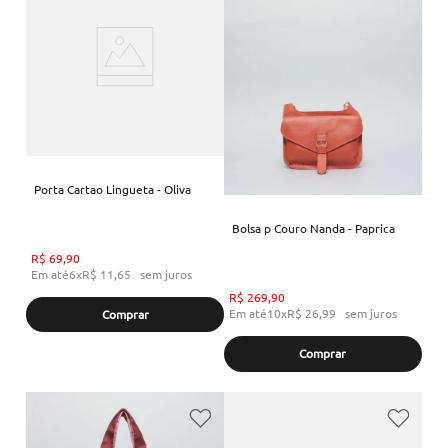
Porta Cartao Lingueta - Oliva
Bolsa p Couro Nanda - Paprica
R$
69
,
90
Em até
6
x
R$
11
,
65
sem juros
R$
269
,
90
Em até
10
x
R$
26
,
99
sem juros
Comprar
Comprar