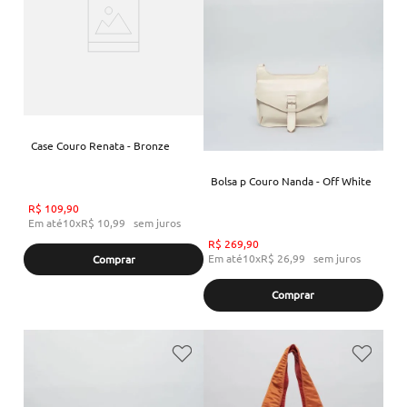
Case Couro Renata - Bronze
Bolsa p Couro Nanda - Off White
R$
109
,
90
Em até
10
x
R$
10
,
99
sem juros
R$
269
,
90
Em até
10
x
R$
26
,
99
sem juros
Comprar
Comprar