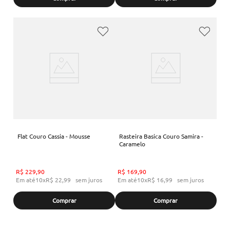
Flat Couro Cassia - Mousse
Rasteira Basica Couro Samira -
Caramelo
R$
229
,
90
R$
169
,
90
Em até
10
x
R$
22
,
99
sem juros
Em até
10
x
R$
16
,
99
sem juros
Comprar
Comprar