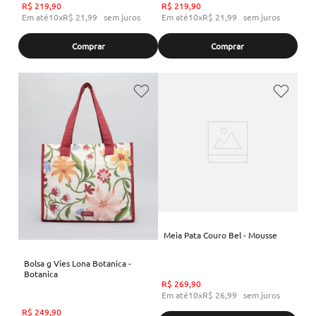
R$
219
,
90
R$
219
,
90
Em até
10
x
R$
21
,
99
sem juros
Em até
10
x
R$
21
,
99
sem juros
Comprar
Comprar
Meia Pata Couro Bel - Mousse
Bolsa g Vies Lona Botanica -
Botanica
R$
269
,
90
Em até
10
x
R$
26
,
99
sem juros
R$
249
,
90