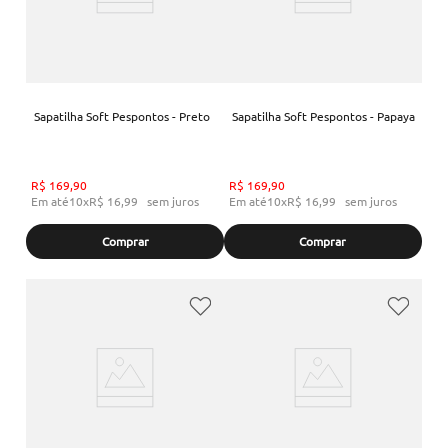
Sapatilha Soft Pespontos - Preto
Sapatilha Soft Pespontos - Papaya
R$
169
,
90
R$
169
,
90
Em até
10
x
R$
16
,
99
sem juros
Em até
10
x
R$
16
,
99
sem juros
Comprar
Comprar