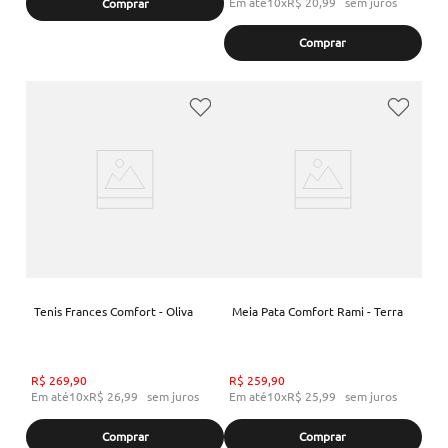
Em até
10
x
R$
20
,
99
sem juros
Comprar
Comprar
Tenis Frances Comfort - Oliva
Meia Pata Comfort Rami - Terra
R$
269
,
90
R$
259
,
90
Em até
10
x
R$
26
,
99
sem juros
Em até
10
x
R$
25
,
99
sem juros
Comprar
Comprar