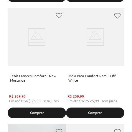
Tenis Frances Comfort - New
Meia Pata Comfort Rami - Off
Mostarda
White
R$
269
,
90
R$
259
,
90
Em até
10
x
R$
26
,
99
sem juros
Em até
10
x
R$
25
,
99
sem juros
Comprar
Comprar