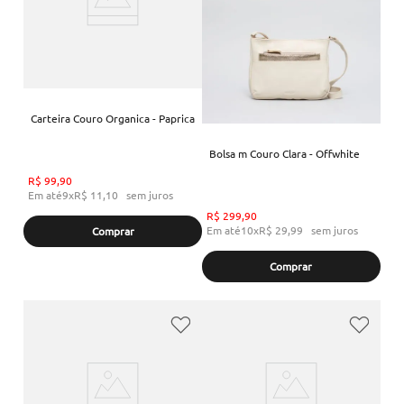
Carteira Couro Organica - Paprica
Bolsa m Couro Clara - Offwhite
R$
99
,
90
Em até
9
x
R$
11
,
10
sem juros
R$
299
,
90
Em até
10
x
R$
29
,
99
sem juros
Comprar
Comprar