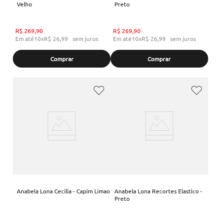
Velho
Preto
R$
269
,
90
R$
269
,
90
Em até
10
x
R$
26
,
99
sem juros
Em até
10
x
R$
26
,
99
sem juros
Comprar
Comprar
Anabela Lona Cecilia - Capim Limao
Anabela Lona Recortes Elastico -
Preto