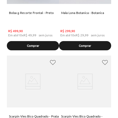
Bolsa g Recorte Frontal - Preto
Mala Lona Botanica - Botanica
R$
499
,
90
R$
299
,
90
Em até
10
x
R$
49
,
99
sem juros
Em até
10
x
R$
29
,
99
sem juros
Comprar
Comprar
Scarpin Vies Bico Quadrado - Prata
Scarpin Vies Bico Quadrado -