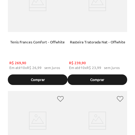
Tenis Frances Comfort - Offwhite
Rasteira Tratorada Nat - Offwhite
R$
269
,
90
R$
239
,
90
Em até
10
x
R$
26
,
99
sem juros
Em até
10
x
R$
23
,
99
sem juros
Comprar
Comprar