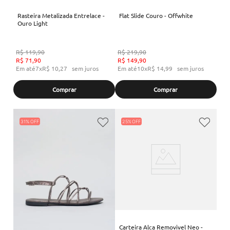
Rasteira Metalizada Entrelace -
Flat Slide Couro - Offwhite
Ouro Light
R$
119
,
90
R$
219
,
90
R$
71
,
90
R$
149
,
90
Em até
7
x
R$
10
,
27
sem juros
Em até
10
x
R$
14
,
99
sem juros
Comprar
Comprar
31%
25%
Carteira Alca Removivel Neo -