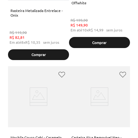
Offwhite
Rasteira Metalizada Entrelace -
Onix
R$
199
,
90
R$
149
,
90
Em até
10
x
R$
14
,
99
sem juros
R$
119
,
90
R$
82
,
81
Em até
8
x
R$
10
,
35
sem juros
Comprar
Comprar
Mochila Couro Gabi - Caramelo
Carteira Alca Removivel Neo -