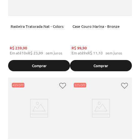
Rasteira Tratorada Nat - Colors
Case Couro Marina - Bronze
R$
239
,
90
R$
99
,
90
Em até
10
x
R$
23
,
99
sem juros
Em até
9
x
R$
11
,
10
sem juros
Comprar
Comprar
40%
32%