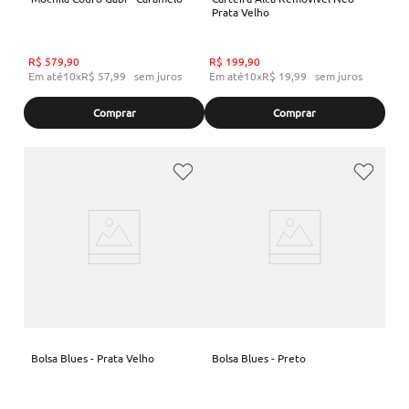
Prata Velho
R$
579
,
90
R$
199
,
90
Em até
10
x
R$
57
,
99
sem juros
Em até
10
x
R$
19
,
99
sem juros
Comprar
Comprar
Bolsa Blues - Prata Velho
Bolsa Blues - Preto