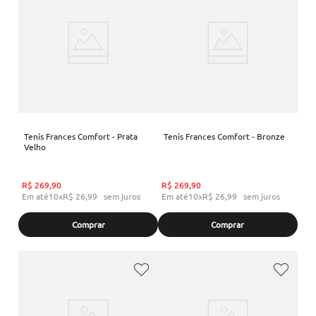
Tenis Frances Comfort - Prata
Tenis Frances Comfort - Bronze
Velho
R$
269
,
90
R$
269
,
90
Em até
10
x
R$
26
,
99
sem juros
Em até
10
x
R$
26
,
99
sem juros
Comprar
Comprar