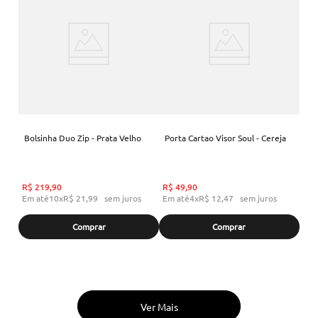
Bolsinha Duo Zip - Prata Velho
Porta Cartao Visor Soul - Cereja
R$
219
,
90
R$
49
,
90
Em até
10
x
R$
21
,
99
sem juros
Em até
4
x
R$
12
,
47
sem juros
Comprar
Comprar