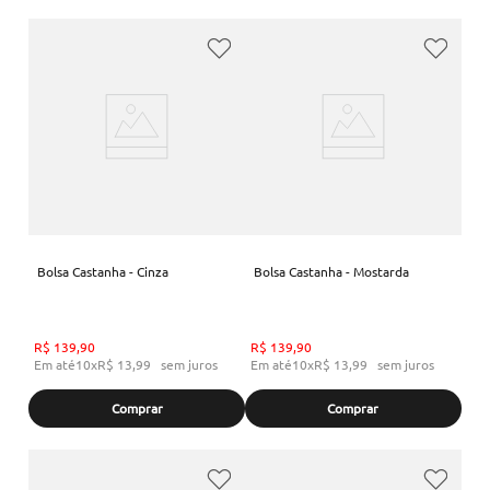
Bolsa Castanha - Cinza
Bolsa Castanha - Mostarda
R$
139
,
90
R$
139
,
90
Em até
10
x
R$
13
,
99
sem juros
Em até
10
x
R$
13
,
99
sem juros
Comprar
Comprar