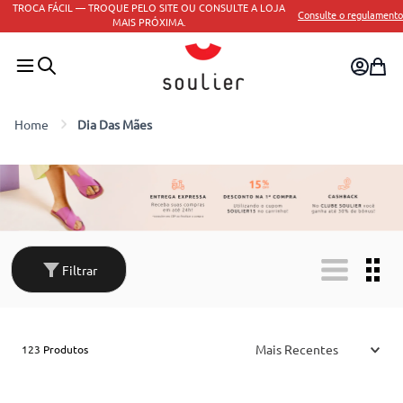
TROCA FÁCIL — TROQUE PELO SITE OU CONSULTE A LOJA
Consulte o regulamento
MAIS PRÓXIMA.
Dia Das Mães
Filtrar
Mais Recentes
123
Produtos