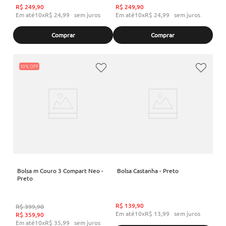
R$
249
,
90
R$
249
,
90
Em até
10
x
R$
24
,
99
sem juros
Em até
10
x
R$
24
,
99
sem juros
Comprar
Comprar
10%
Bolsa m Couro 3 Compart Neo -
Bolsa Castanha - Preto
Preto
R$
139
,
90
R$
399
,
90
Em até
10
x
R$
13
,
99
sem juros
R$
359
,
90
Em até
10
x
R$
35
,
99
sem juros