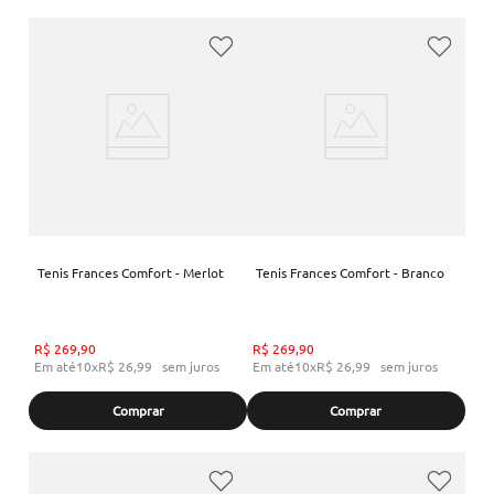
Tenis Frances Comfort - Merlot
Tenis Frances Comfort - Branco
R$
269
,
90
R$
269
,
90
Em até
10
x
R$
26
,
99
sem juros
Em até
10
x
R$
26
,
99
sem juros
Comprar
Comprar