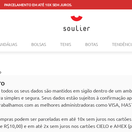
L — TROQUE PELO SITE OU CONSULTE A LOJA MAIS PRÓXIMA.
Consulte o regulam
TERMOS MAIS BUSCADOS
ANDÁLIAS
BOLSAS
TENIS
BOTAS
TENDÊNCI
1
º
tenis
2
º
bolsa
3
º
sapatilha
o
4
º
rasteira
TO
5
º
mocassim
 todos os seus dados são mantidos em sigilo dentro de um ambi
 simples e segura. Seus dados estão sujeitos à confirmação ap
6
º
sandalia
 Trabalhamos com as melhores administradoras como VISA, M
7
º
tenis couro
compras podem ser parceladas em até 10x sem juros nos car
8
º
mochila
de R$10,00) e em até 2x sem juros nos cartões CIELO e AMEX (p
9
º
cinto