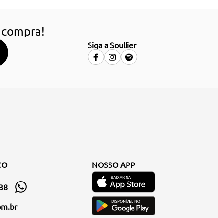
 compra!
Siga a Soullier
CO
NOSSO APP
338
om.br