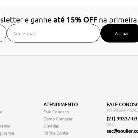
sletter e ganhe
até 15% OFF
na primeira
Assinar
ATENDIMENTO
FALE CONOS
WHATSAPP SAC
ga
Fale Conosco
(21) 99337-0
Como Comprar
SAC
mento
Dúvidas
sac@soulier.c
gurança
Minha Conta