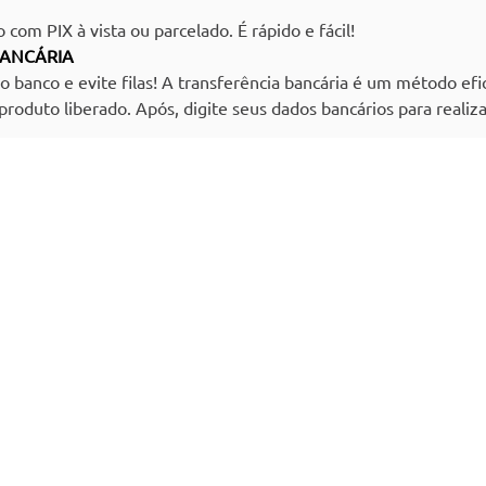
com PIX à vista ou parcelado. É rápido e fácil!
10
º
anabela
BANCÁRIA
do banco e evite filas! A transferência bancária é um método ef
produto liberado. Após, digite seus dados bancários para reali